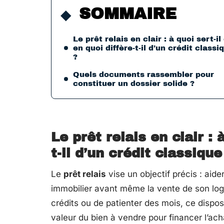
SOMMAIRE
Le prêt relais en clair : à quoi sert-il
en quoi diffère-t-il d’un crédit classi
?
Quels documents rassembler pour
constituer un dossier solide ?
Le prêt relais en clair : 
t-il d’un crédit classique
Le
prêt relais
vise un objectif précis : aid
immobilier avant même la vente de son log
crédits ou de patienter des mois, ce dispos
valeur du bien à vendre pour financer l’ach