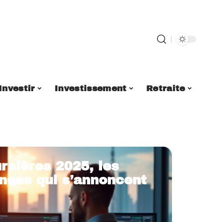
Investir
Investissement
Retraite
rsières 2025, les
nces qui s’annoncent