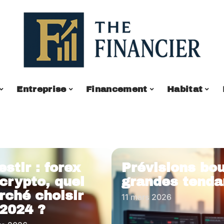
Entreprise
Financement
Habitat
estir : forex
Prévisions bou
crypto, quel
grandes tenda
rché choisir
11 mars 2026
 2024 ?