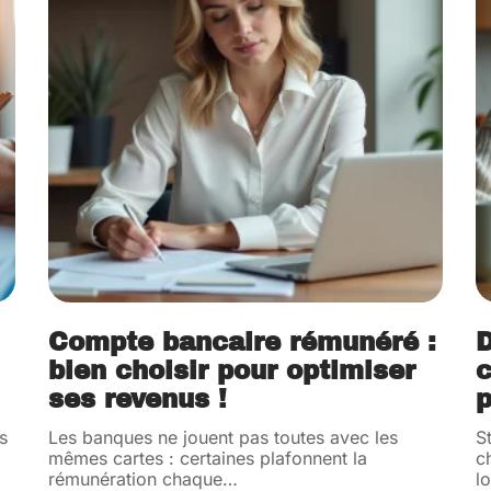
Compte bancaire rémunéré :
D
bien choisir pour optimiser
c
ses revenus !
p
s
Les banques ne jouent pas toutes avec les
S
mêmes cartes : certaines plafonnent la
c
rémunération chaque
…
lo