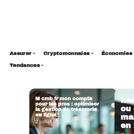
Assurer
Cryptomonnaies
Économies
Tendances
M cmb fr mon compte
Inv
pour les pros : optimiser
ou 
la gestion de trésorerie
en ligne
ma
2 juillet 2026
en